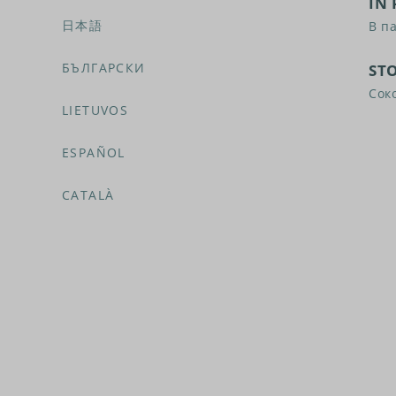
ÎN
日本語
В п
БЪЛГАРСКИ
ST
Сок
LIETUVOS
ESPAÑOL
CATALÀ