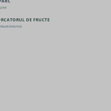
 PARC
арке
ORCATORUL DE FRUCTE
овыжималка